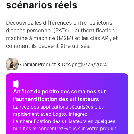
scénarios réels
Découvrez les différences entre les jetons
d'accès personnel (PATs), l'authentification
machine à machine (M2M) et les clés API, et
comment ils peuvent être utilisés.
Guamian
Product & Design
7/26/2024
Arrêtez de perdre des semaines sur
l'authentification des utilisateurs
Lancez des applications sécurisées plus
rapidement avec Logto. Intégrez
l'authentification des utilisateurs en quelques
minutes et concentrez-vous sur votre produit