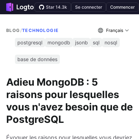
Star 14.3k
Se connecter
Commencer
BLOG
/
TECHNOLOGIE
Français
postgresql
mongodb
jsonb
sql
nosql
base de données
Adieu MongoDB : 5
raisons pour lesquelles
vous n'avez besoin que de
PostgreSQL
Évoquer les raisons pour lesquelles vous devriez