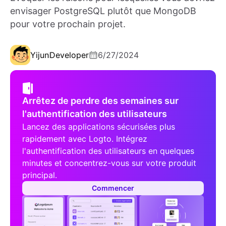
envisager PostgreSQL plutôt que MongoDB
pour votre prochain projet.
Yijun
Developer
6/27/2024
Arrêtez de perdre des semaines sur
l'authentification des utilisateurs
Lancez des applications sécurisées plus
rapidement avec Logto. Intégrez
l'authentification des utilisateurs en quelques
minutes et concentrez-vous sur votre produit
principal.
Commencer