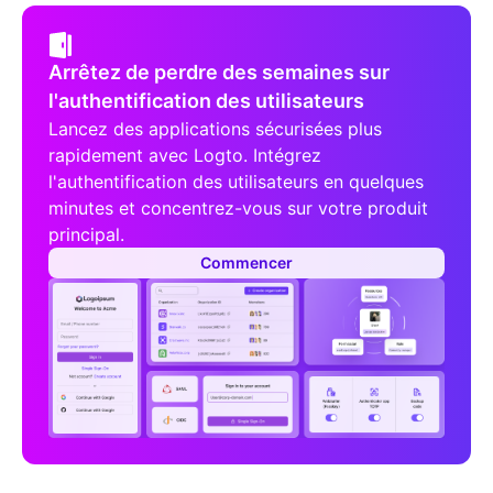
Arrêtez de perdre des semaines sur
l'authentification des utilisateurs
Lancez des applications sécurisées plus
rapidement avec Logto. Intégrez
l'authentification des utilisateurs en quelques
minutes et concentrez-vous sur votre produit
principal.
Commencer