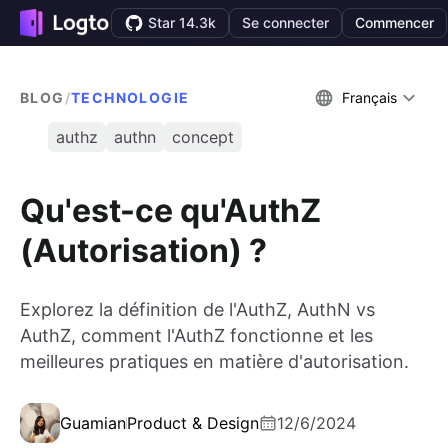
Star 14.3k
Se connecter
Commencer
BLOG
/
TECHNOLOGIE
Français
authz
authn
concept
Qu'est-ce qu'AuthZ
(Autorisation) ?
Explorez la définition de l'AuthZ, AuthN vs
AuthZ, comment l'AuthZ fonctionne et les
meilleures pratiques en matière d'autorisation.
Guamian
Product & Design
12/6/2024