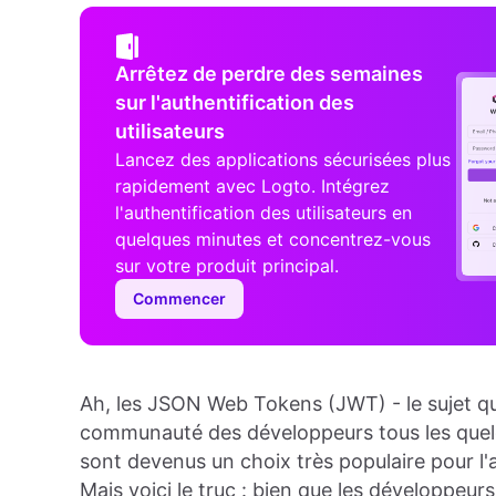
Arrêtez de perdre des semaines
sur l'authentification des
utilisateurs
Lancez des applications sécurisées plus
rapidement avec Logto. Intégrez
l'authentification des utilisateurs en
quelques minutes et concentrez-vous
sur votre produit principal.
Commencer
Ah, les JSON Web Tokens (JWT) - le sujet qu
communauté des développeurs tous les quelq
sont devenus un choix très populaire pour l'
Mais voici le truc : bien que les développeur