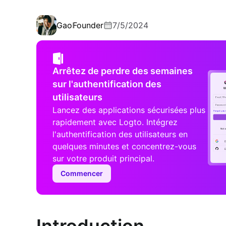
Gao
Founder
7/5/2024
Arrêtez de perdre des semaines
sur l'authentification des
utilisateurs
Lancez des applications sécurisées plus
rapidement avec Logto. Intégrez
l'authentification des utilisateurs en
quelques minutes et concentrez-vous
sur votre produit principal.
Commencer