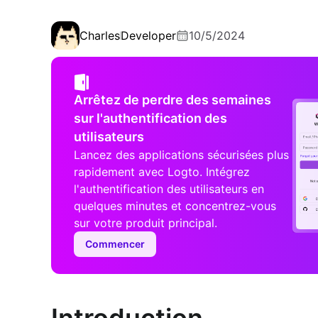
Charles
Developer
10/5/2024
Arrêtez de perdre des semaines
sur l'authentification des
utilisateurs
Lancez des applications sécurisées plus
rapidement avec Logto. Intégrez
l'authentification des utilisateurs en
quelques minutes et concentrez-vous
sur votre produit principal.
Commencer