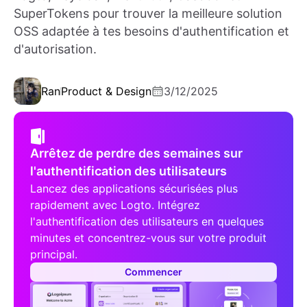
SuperTokens pour trouver la meilleure solution
OSS adaptée à tes besoins d'authentification et
d'autorisation.
Ran
Product & Design
3/12/2025
Arrêtez de perdre des semaines sur
l'authentification des utilisateurs
Lancez des applications sécurisées plus
rapidement avec Logto. Intégrez
l'authentification des utilisateurs en quelques
minutes et concentrez-vous sur votre produit
principal.
Commencer