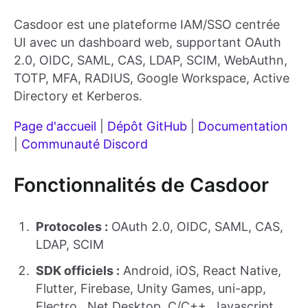
Casdoor est une plateforme IAM/SSO centrée
UI avec un dashboard web, supportant OAuth
2.0, OIDC, SAML, CAS, LDAP, SCIM, WebAuthn,
TOTP, MFA, RADIUS, Google Workspace, Active
Directory et Kerberos.
Page d'accueil
|
Dépôt GitHub
|
Documentation
|
Communauté Discord
Fonctionnalités de Casdoor
Protocoles :
OAuth 2.0, OIDC, SAML, CAS,
LDAP, SCIM
SDK officiels :
Android, iOS, React Native,
Flutter, Firebase, Unity Games, uni-app,
Electro, .Net Desktop, C/C++, Javascript,