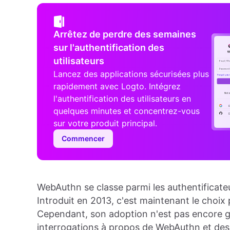
Arrêtez de perdre des semaines
sur l'authentification des
utilisateurs
Lancez des applications sécurisées plus
rapidement avec Logto. Intégrez
l'authentification des utilisateurs en
quelques minutes et concentrez-vous
sur votre produit principal.
Commencer
WebAuthn se classe parmi les authentificate
Introduit en 2013, c'est maintenant le choix p
Cependant, son adoption n'est pas encore g
interrogations à propos de WebAuthn et de