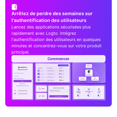
Arrêtez de perdre des semaines sur
l'authentification des utilisateurs
Lancez des applications sécurisées plus
rapidement avec Logto. Intégrez
l'authentification des utilisateurs en quelques
minutes et concentrez-vous sur votre produit
principal.
Commencer