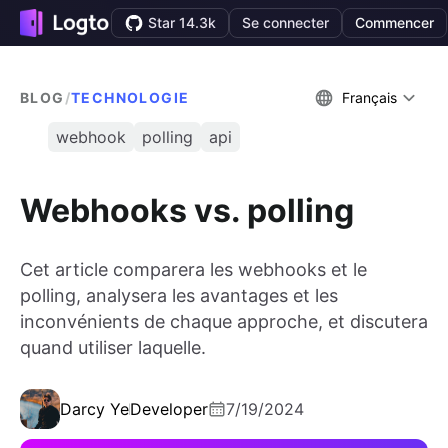
Star 14.3k
Se connecter
Commencer
BLOG
/
TECHNOLOGIE
Français
webhook
polling
api
Webhooks vs. polling
Cet article comparera les webhooks et le
polling, analysera les avantages et les
inconvénients de chaque approche, et discutera
quand utiliser laquelle.
Darcy Ye
Developer
7/19/2024