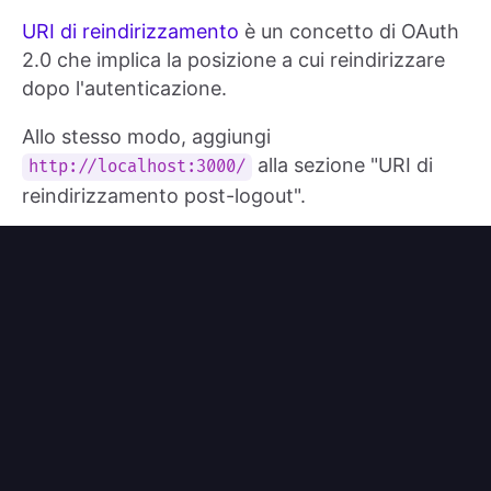
URI di reindirizzamento
è un concetto di OAuth
2.0 che implica la posizione a cui reindirizzare
dopo l'autenticazione.
Allo stesso modo, aggiungi
alla sezione "URI di
http://localhost:3000/
reindirizzamento post-logout".
URI di reindirizzamento post-logout
è un
concetto di OAuth 2.0 che implica la posizione a
cui reindirizzare dopo il logout.
Quindi clicca su "Salva" per salvare le modifiche.
Nel componente in cui desideri implementare
l'accesso e la disconnessione (ad esempio,
), inietta
app.component.ts
e usalo per accedere e
OidcSecurityService