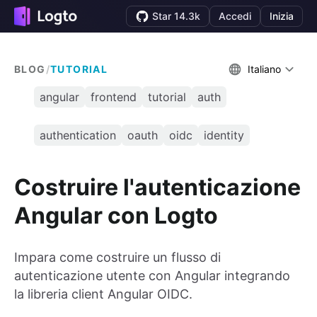
Star 14.3k
Accedi
Inizia
BLOG
/
TUTORIAL
Italiano
angular
frontend
tutorial
auth
authentication
oauth
oidc
identity
Costruire l'autenticazione
Angular con Logto
Impara come costruire un flusso di
autenticazione utente con Angular integrando
la libreria client Angular OIDC.