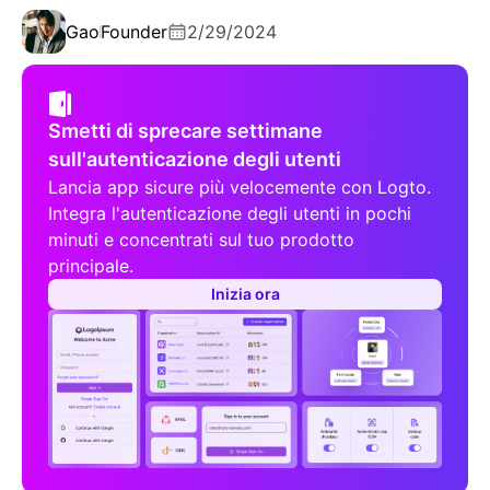
Gao
Founder
2/29/2024
Smetti di sprecare settimane
sull'autenticazione degli utenti
Lancia app sicure più velocemente con Logto.
Integra l'autenticazione degli utenti in pochi
minuti e concentrati sul tuo prodotto
principale.
Inizia ora