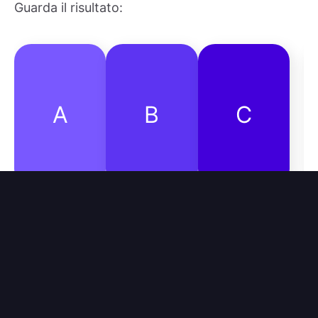
Guarda il risultato:
A
B
C
Solo il primo set di carte è visibile. Se controlli l'
HTML, vedrai che il secondo set di carte è
nascosto e segue il primo set.