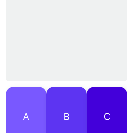
A
B
C