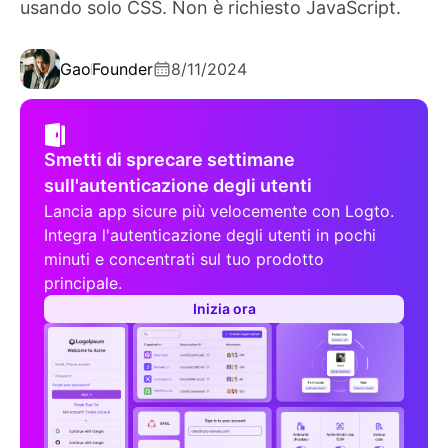
usando solo CSS. Non è richiesto JavaScript.
Gao
Founder
8/11/2024
Smetti di sprecare settimane
sull'autenticazione degli utenti
Lancia app sicure più velocemente con Logto.
Integra l'autenticazione degli utenti in pochi
minuti e concentrati sul tuo prodotto
principale.
Inizia ora