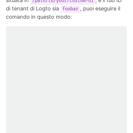
situata in
, e il tuo ID
/path/to/your/custom-ui
di tenant di Logto sia
, puoi eseguire il
foobar
comando in questo modo: