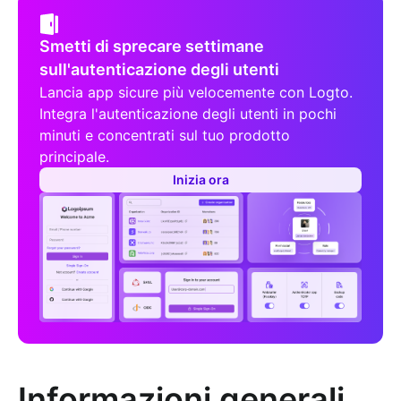
Smetti di sprecare settimane
sull'autenticazione degli utenti
Lancia app sicure più velocemente con Logto.
Integra l'autenticazione degli utenti in pochi
minuti e concentrati sul tuo prodotto
principale.
Inizia ora
Informazioni generali