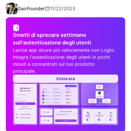
Gao
Founder
11/22/2023
Smetti di sprecare settimane
sull'autenticazione degli utenti
Lancia app sicure più velocemente con Logto.
Integra l'autenticazione degli utenti in pochi
minuti e concentrati sul tuo prodotto
principale.
Inizia ora