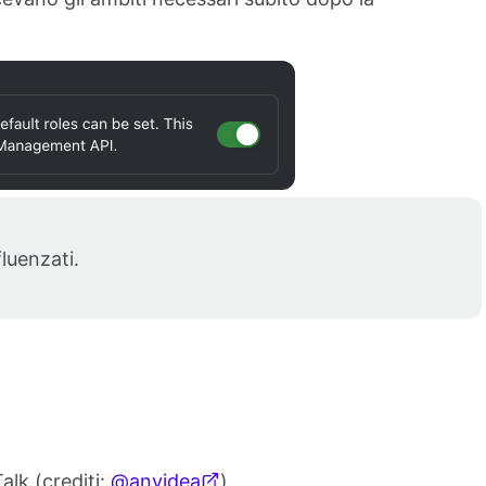
fluenzati.
lk (crediti:
@anyidea
).