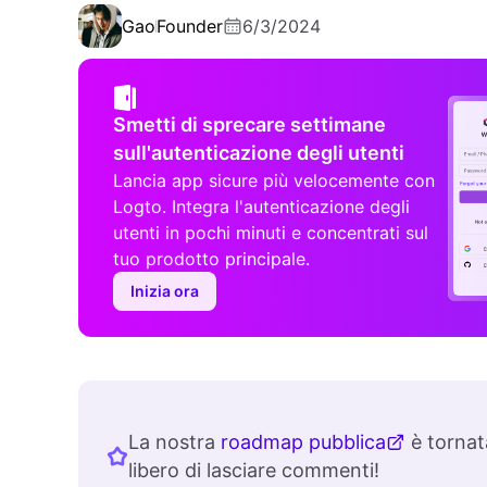
Gao
Founder
6/3/2024
Smetti di sprecare settimane
sull'autenticazione degli utenti
Lancia app sicure più velocemente con
Logto. Integra l'autenticazione degli
utenti in pochi minuti e concentrati sul
tuo prodotto principale.
Inizia ora
La nostra
roadmap pubblica
è tornata
libero di lasciare commenti!