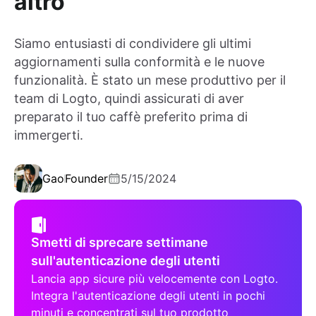
altro
Siamo entusiasti di condividere gli ultimi
aggiornamenti sulla conformità e le nuove
funzionalità. È stato un mese produttivo per il
team di Logto, quindi assicurati di aver
preparato il tuo caffè preferito prima di
immergerti.
Gao
Founder
5/15/2024
Smetti di sprecare settimane
sull'autenticazione degli utenti
Lancia app sicure più velocemente con Logto.
Integra l'autenticazione degli utenti in pochi
minuti e concentrati sul tuo prodotto