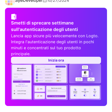
Sijie
Developer
10/27/2024
Smetti di sprecare settimane
sull'autenticazione degli utenti
Lancia app sicure più velocemente con Logto.
Integra l'autenticazione degli utenti in pochi
minuti e concentrati sul tuo prodotto
principale.
Inizia ora