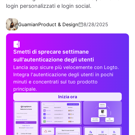
login personalizzati e login social.
Guamian
Product & Design
8/28/2025
Smetti di sprecare settimane
sull'autenticazione degli utenti
Lancia app sicure più velocemente con Logto.
Integra l'autenticazione degli utenti in pochi
minuti e concentrati sul tuo prodotto
principale.
Inizia ora