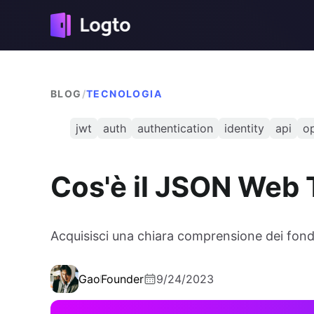
BLOG
/
TECNOLOGIA
jwt
auth
authentication
identity
api
o
Cos'è il JSON Web
Acquisisci una chiara comprensione dei fon
Gao
Founder
9/24/2023