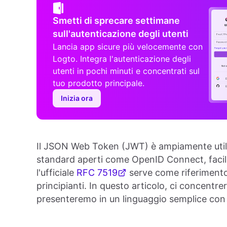
Smetti di sprecare settimane
sull'autenticazione degli utenti
Lancia app sicure più velocemente con
Logto. Integra l'autenticazione degli
utenti in pochi minuti e concentrati sul
tuo prodotto principale.
Inizia ora
Il JSON Web Token (JWT) è ampiamente utili
standard aperti come OpenID Connect, facili
l'ufficiale
RFC 7519
serve come riferimento 
principianti. In questo articolo, ci concentr
presenteremo in un linguaggio semplice con