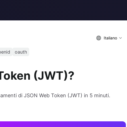
Italiano
penid
oauth
 Token (JWT)?
damenti di JSON Web Token (JWT) in 5 minuti.