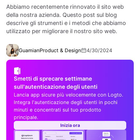
Abbiamo recentemente rinnovato il sito web
della nostra azienda. Questo post sul blog
descrive gli strumenti e i metodi che abbiamo
utilizzato per migliorare il nostro sito web.
Guamian
Product & Design
4/30/2024
Smetti di sprecare settimane
sull'autenticazione degli utenti
Lancia app sicure più velocemente con Logto.
Integra l'autenticazione degli utenti in pochi
minuti e concentrati sul tuo prodotto
principale.
Inizia ora