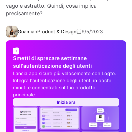
vago e astratto. Quindi, cosa implica
precisamente?
Guamian
Product & Design
9/5/2023
Smetti di sprecare settimane
sull'autenticazione degli utenti
Lancia app sicure più velocemente con Logto.
Integra l'autenticazione degli utenti in pochi
minuti e concentrati sul tuo prodotto
principale.
Inizia ora