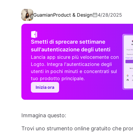
Guamian
Product & Design
4/28/2025
Smetti di sprecare settimane
sull'autenticazione degli utenti
Lancia app sicure più velocemente con
Logto. Integra l'autenticazione degli
utenti in pochi minuti e concentrati sul
tuo prodotto principale.
Inizia ora
Immagina questo:
Trovi uno strumento online gratuito che prom