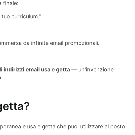
 finale:
l tuo curriculum."
ommersa da infinite email promozionali.
li
indirizzi email usa e getta
— un'invenzione
o.
getta?
poranea e usa e getta che puoi utilizzare al posto