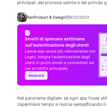
principali, dei processi utente e dei principi g
Ran
Product & Design
8/22/2023
Smetti di sprecare settimane
sull'autenticazione degli utenti
Lancia app sicure più velocemente con
Logto. Integra l'autenticazione degli
utenti in pochi minuti e concentrati sul
tuo prodotto principale.
Inizia ora
Nel panorama digitale, se ogni app fosse ut
risparmiare tempo e risorse semplificando i