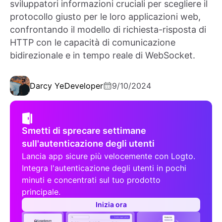
sviluppatori informazioni cruciali per scegliere il
protocollo giusto per le loro applicazioni web,
confrontando il modello di richiesta-risposta di
HTTP con le capacità di comunicazione
bidirezionale e in tempo reale di WebSocket.
Darcy Ye
Developer
9/10/2024
Smetti di sprecare settimane
sull'autenticazione degli utenti
Lancia app sicure più velocemente con Logto.
Integra l'autenticazione degli utenti in pochi
minuti e concentrati sul tuo prodotto
principale.
Inizia ora