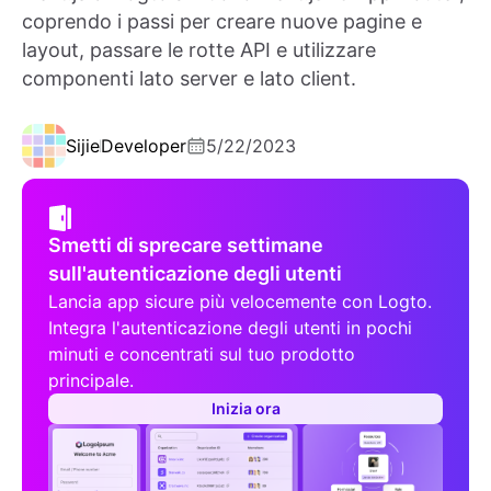
coprendo i passi per creare nuove pagine e
layout, passare le rotte API e utilizzare
componenti lato server e lato client.
Sijie
Developer
5/22/2023
Smetti di sprecare settimane
sull'autenticazione degli utenti
Lancia app sicure più velocemente con Logto.
Integra l'autenticazione degli utenti in pochi
minuti e concentrati sul tuo prodotto
principale.
Inizia ora