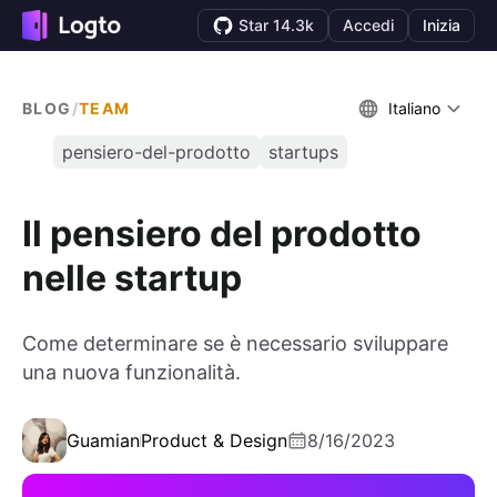
Star 14.3k
Accedi
Inizia
BLOG
/
TEAM
Italiano
pensiero-del-prodotto
startups
Il pensiero del prodotto
nelle startup
Come determinare se è necessario sviluppare
una nuova funzionalità.
Guamian
Product & Design
8/16/2023