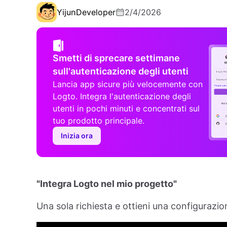
Yijun
Developer
2/4/2026
Smetti di sprecare settimane
sull'autenticazione degli utenti
Lancia app sicure più velocemente con
Logto. Integra l'autenticazione degli
utenti in pochi minuti e concentrati sul
tuo prodotto principale.
Inizia ora
"Integra Logto nel mio progetto"
Una sola richiesta e ottieni una configurazi