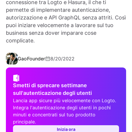
connessione tra Logto e Hasura, il che ti
permette di implementare autenticazione,
autorizzazione e API GraphQL senza attriti. Così
puoi iniziare velocemente a lavorare sul tuo
business senza dover imparare cose
complicate.
Gao
Founder
8/20/2022
Smetti di sprecare settimane
sull'autenticazione degli utenti
Lancia app sicure più velocemente con Logto.
Integra l'autenticazione degli utenti in pochi
minuti e concentrati sul tuo prodotto
principale.
Inizia ora