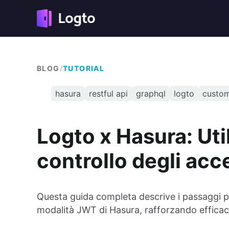
BLOG
/
TUTORIAL
hasura
restful api
graphql
logto
custom
Logto x Hasura: Uti
controllo degli acc
Questa guida completa descrive i passaggi per
modalità JWT di Hasura, rafforzando efficac