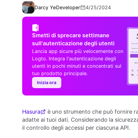
Darcy Ye
Developer
4/25/2024
Smetti di sprecare settimane
sull'autenticazione degli utenti
Lancia app sicure più velocemente con
Logto. Integra l'autenticazione degli
utenti in pochi minuti e concentrati sul
tuo prodotto principale.
Inizia ora
Hasura
è uno strumento che può fornire r
adatte ai tuoi dati. Considerando la sicurezza
il controllo degli accessi per ciascuna API.