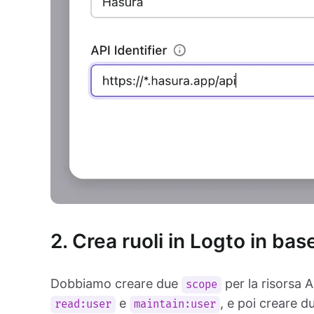
2. Crea ruoli in Logto in ba
Dobbiamo creare due
per la risorsa 
scope
e
, e poi creare d
read:user
maintain:user