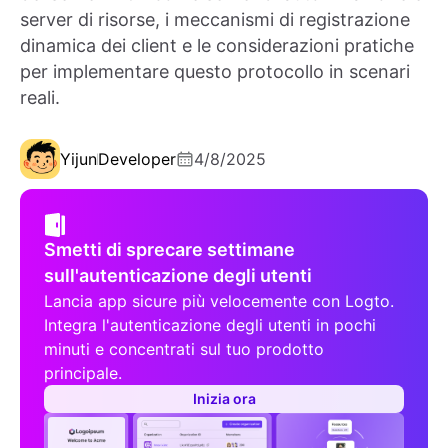
server di risorse, i meccanismi di registrazione
dinamica dei client e le considerazioni pratiche
per implementare questo protocollo in scenari
reali.
Yijun
Developer
4/8/2025
Smetti di sprecare settimane
sull'autenticazione degli utenti
Lancia app sicure più velocemente con Logto.
Integra l'autenticazione degli utenti in pochi
minuti e concentrati sul tuo prodotto
principale.
Inizia ora