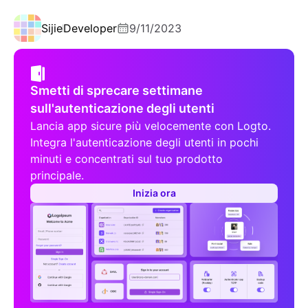
Sijie
Developer
9/11/2023
Smetti di sprecare settimane
sull'autenticazione degli utenti
Lancia app sicure più velocemente con Logto.
Integra l'autenticazione degli utenti in pochi
minuti e concentrati sul tuo prodotto
principale.
Inizia ora