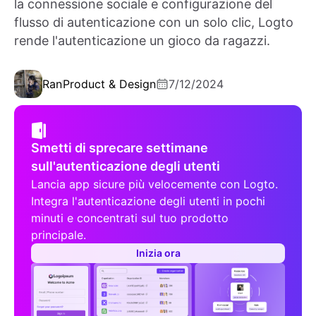
la connessione sociale e configurazione del
flusso di autenticazione con un solo clic, Logto
rende l'autenticazione un gioco da ragazzi.
Ran
Product & Design
7/12/2024
Smetti di sprecare settimane
sull'autenticazione degli utenti
Lancia app sicure più velocemente con Logto.
Integra l'autenticazione degli utenti in pochi
minuti e concentrati sul tuo prodotto
principale.
Inizia ora