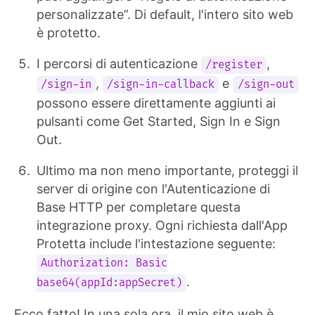
personalizzate”. Di default, l'intero sito web
è protetto.
I percorsi di autenticazione
,
/register
,
e
/sign-in
/sign-in-callback
/sign-out
possono essere direttamente aggiunti ai
pulsanti come Get Started, Sign In e Sign
Out.
Ultimo ma non meno importante, proteggi il
server di origine con l'Autenticazione di
Base HTTP per completare questa
integrazione proxy. Ogni richiesta dall'App
Protetta include l'intestazione seguente:
Authorization: Basic
.
base64(appId:appSecret)
Ecco fatto! In una sola ora, il mio sito web è