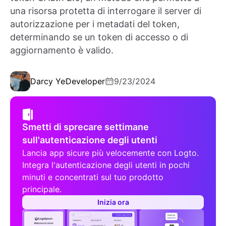
una risorsa protetta di interrogare il server di
autorizzazione per i metadati del token,
determinando se un token di accesso o di
aggiornamento è valido.
Darcy Ye
Developer
9/23/2024
Smetti di sprecare settimane
sull'autenticazione degli utenti
Lancia app sicure più velocemente con Logto.
Integra l'autenticazione degli utenti in pochi
minuti e concentrati sul tuo prodotto
principale.
Inizia ora