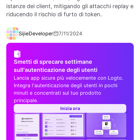
istanze dei client, mitigando gli attacchi replay e
riducendo il rischio di furto di token.
Sijie
Developer
7/11/2024
Smetti di sprecare settimane
sull'autenticazione degli utenti
Lancia app sicure più velocemente con Logto.
Integra l'autenticazione degli utenti in pochi
minuti e concentrati sul tuo prodotto
principale.
Inizia ora