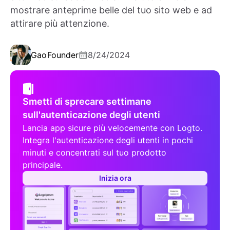
mostrare anteprime belle del tuo sito web e ad
attirare più attenzione.
Gao
Founder
8/24/2024
Smetti di sprecare settimane
sull'autenticazione degli utenti
Lancia app sicure più velocemente con Logto.
Integra l'autenticazione degli utenti in pochi
minuti e concentrati sul tuo prodotto
principale.
Inizia ora