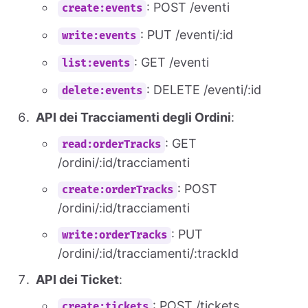
: POST /eventi
create:events
: PUT /eventi/:id
write:events
: GET /eventi
list:events
: DELETE /eventi/:id
delete:events
API dei Tracciamenti degli Ordini
:
: GET
read:orderTracks
/ordini/:id/tracciamenti
: POST
create:orderTracks
/ordini/:id/tracciamenti
: PUT
write:orderTracks
/ordini/:id/tracciamenti/:trackId
API dei Ticket
:
: POST /tickets
create:tickets