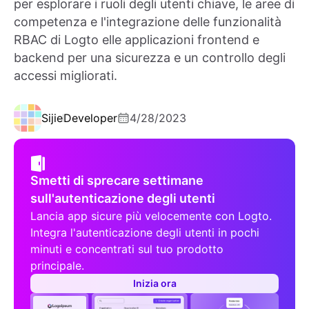
per esplorare i ruoli degli utenti chiave, le aree di
competenza e l'integrazione delle funzionalità
RBAC di Logto elle applicazioni frontend e
backend per una sicurezza e un controllo degli
accessi migliorati.
Sijie
Developer
4/28/2023
Smetti di sprecare settimane
sull'autenticazione degli utenti
Lancia app sicure più velocemente con Logto.
Integra l'autenticazione degli utenti in pochi
minuti e concentrati sul tuo prodotto
principale.
Inizia ora