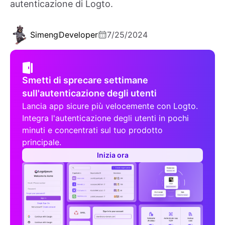
autenticazione di Logto.
Simeng
Developer
7/25/2024
Smetti di sprecare settimane
sull'autenticazione degli utenti
Lancia app sicure più velocemente con Logto.
Integra l'autenticazione degli utenti in pochi
minuti e concentrati sul tuo prodotto
principale.
Inizia ora