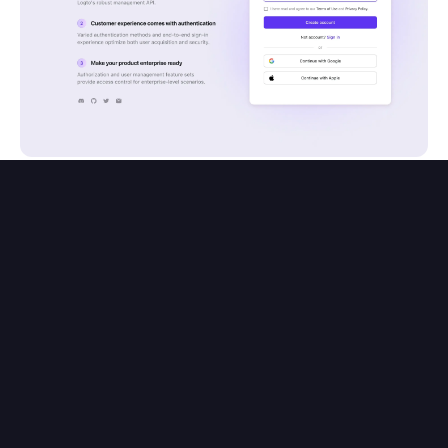
Accesso diretto
Un altro comodo parametro di autenticazione
che dovresti conoscere è
.
direct_sign_in
Questo parametro ti permette di avviare un
flusso di autenticazione SSO sociale o aziendale
direttamente, bypassando la schermata di
accesso.