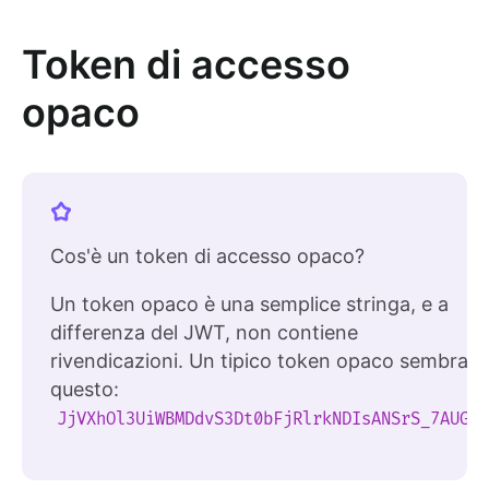
Token di accesso
opaco
Cos'è un token di accesso opaco?
Un token opaco è una semplice stringa, e a
differenza del JWT, non contiene
rivendicazioni. Un tipico token opaco sembra
questo:
JjVXhOl3UiWBMDdvS3Dt0bFjRlrkNDIsANSrS_7AUGg