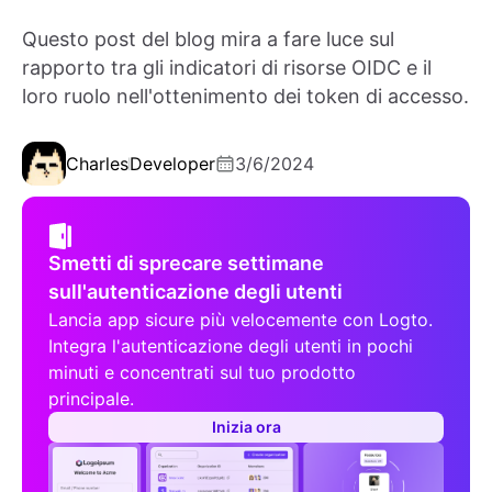
Questo post del blog mira a fare luce sul
rapporto tra gli indicatori di risorse OIDC e il
loro ruolo nell'ottenimento dei token di accesso.
Charles
Developer
3/6/2024
Smetti di sprecare settimane
sull'autenticazione degli utenti
Lancia app sicure più velocemente con Logto.
Integra l'autenticazione degli utenti in pochi
minuti e concentrati sul tuo prodotto
principale.
Inizia ora