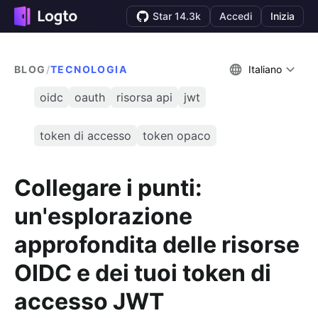
Star 14.3k
Accedi
Inizia
BLOG
/
TECNOLOGIA
Italiano
oidc
oauth
risorsa api
jwt
token di accesso
token opaco
Collegare i punti:
un'esplorazione
approfondita delle risorse
OIDC e dei tuoi token di
accesso JWT