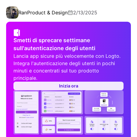
Ran
Product & Design
2/13/2025
Smetti di sprecare settimane
sull'autenticazione degli utenti
Lancia app sicure più velocemente con Logto.
Integra l'autenticazione degli utenti in pochi
minuti e concentrati sul tuo prodotto
principale.
Inizia ora