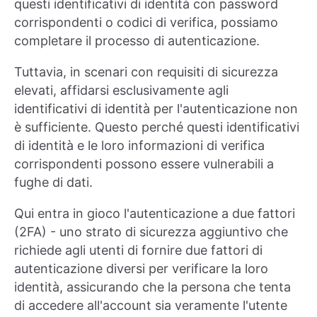
questi identificativi di identità con password
corrispondenti o codici di verifica, possiamo
completare il processo di autenticazione.
Tuttavia, in scenari con requisiti di sicurezza
elevati, affidarsi esclusivamente agli
identificativi di identità per l'autenticazione non
è sufficiente. Questo perché questi identificativi
di identità e le loro informazioni di verifica
corrispondenti possono essere vulnerabili a
fughe di dati.
Qui entra in gioco l'autenticazione a due fattori
(2FA) - uno strato di sicurezza aggiuntivo che
richiede agli utenti di fornire due fattori di
autenticazione diversi per verificare la loro
identità, assicurando che la persona che tenta
di accedere all'account sia veramente l'utente