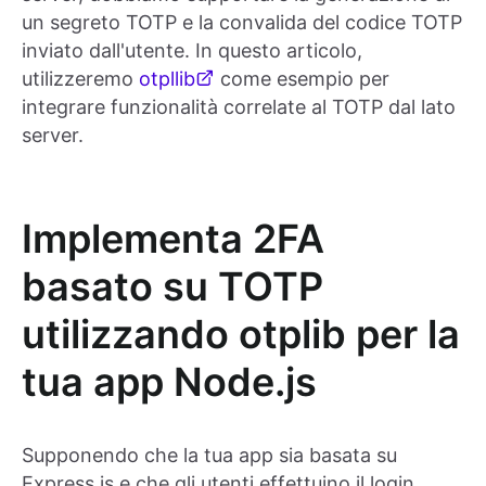
un segreto TOTP e la convalida del codice TOTP
inviato dall'utente. In questo articolo,
utilizzeremo
otpllib
come esempio per
integrare funzionalità correlate al TOTP dal lato
server.
Implementa 2FA
basato su TOTP
utilizzando otplib per la
tua app Node.js
Supponendo che la tua app sia basata su
Express.js e che gli utenti effettuino il login