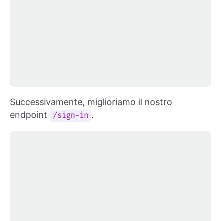
Successivamente, miglioriamo il nostro
endpoint
.
/sign-in