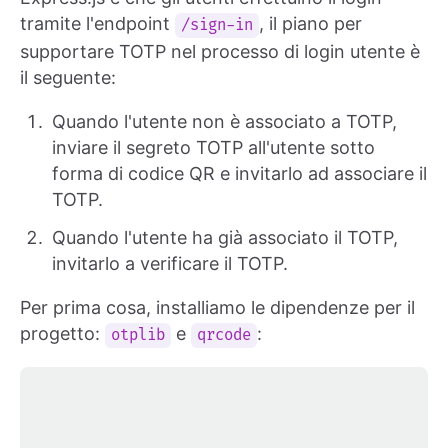
tramite l'endpoint
, il piano per
/sign-in
supportare TOTP nel processo di login utente è
il seguente:
Quando l'utente non è associato a TOTP,
inviare il segreto TOTP all'utente sotto
forma di codice QR e invitarlo ad associare il
TOTP.
Quando l'utente ha già associato il TOTP,
invitarlo a verificare il TOTP.
Per prima cosa, installiamo le dipendenze per il
progetto:
e
:
otplib
qrcode