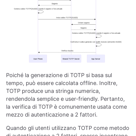
Poiché la generazione di TOTP si basa sul
tempo, può essere calcolata offline. Inoltre,
TOTP produce una stringa numerica,
rendendola semplice e user-friendly. Pertanto,
la verifica di TOTP è comunemente usata come
mezzo di autenticazione a 2 fattori.
Quando gli utenti utilizzano TOTP come metodo
di autenticazione a 2 fattori, spesso incontrano