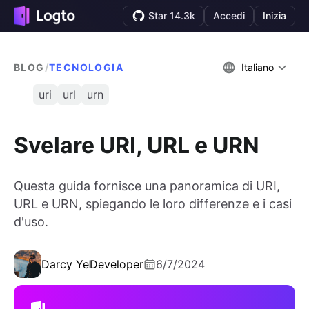
Star 14.3k
Accedi
Inizia
BLOG
/
TECNOLOGIA
Italiano
uri
url
urn
Svelare URI, URL e URN
Questa guida fornisce una panoramica di URI,
URL e URN, spiegando le loro differenze e i casi
d'uso.
Darcy Ye
Developer
6/7/2024