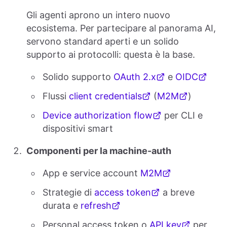
Gli agenti aprono un intero nuovo
ecosistema. Per partecipare al panorama AI,
servono standard aperti e un solido
supporto ai protocolli: questa è la base.
Solido supporto
OAuth 2.x
e
OIDC
Flussi
client credentials
(
M2M
)
Device authorization flow
per CLI e
dispositivi smart
Componenti per la machine-auth
App e service account
M2M
Strategie di
access token
a breve
durata e
refresh
Personal access token o
API key
per