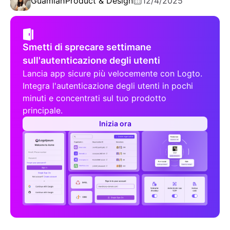
Guamian
Product & Design
12/4/2025
Smetti di sprecare settimane
sull'autenticazione degli utenti
Lancia app sicure più velocemente con Logto.
Integra l'autenticazione degli utenti in pochi
minuti e concentrati sul tuo prodotto
principale.
Inizia ora