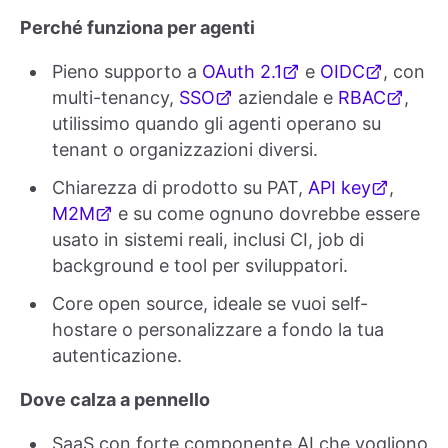
Perché funziona per agenti
Pieno supporto a
OAuth 2.1
e
OIDC
, con
multi-tenancy,
SSO
aziendale e
RBAC
,
utilissimo quando gli agenti operano su
tenant o organizzazioni diversi.
Chiarezza di prodotto su PAT,
API key
,
M2M
e su come ognuno dovrebbe essere
usato in sistemi reali, inclusi CI, job di
background e tool per sviluppatori.
Core open source, ideale se vuoi self-
hostare o personalizzare a fondo la tua
autenticazione.
Dove calza a pennello
SaaS con forte componente AI che vogliono