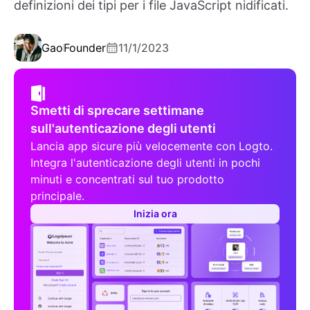
definizioni dei tipi per i file JavaScript nidificati.
Gao
Founder
11/1/2023
Smetti di sprecare settimane
sull'autenticazione degli utenti
Lancia app sicure più velocemente con Logto.
Integra l'autenticazione degli utenti in pochi
minuti e concentrati sul tuo prodotto
principale.
Inizia ora