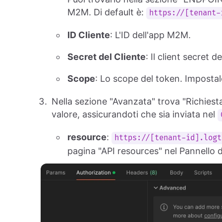
M2M. Di default è:
https://[tenant-
ID Cliente
: L'ID dell'app M2M.
Secret del Cliente
: Il client secret 
Scope
: Lo scope del token. Imposta
Nella sezione "Avanzata" trova "Richiest
valore, assicurandoti che sia inviata nel
resource
:
https://[tenant-id].logt
pagina "API resources" nel Pannello 