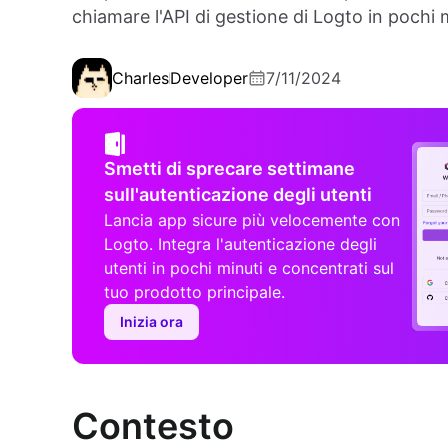
chiamare l'API di gestione di Logto in pochi m
Charles
Developer
7/11/2024
Smetti di sprecare settimane
sull'autenticazione degli utenti
Lancia app sicure più velocemente con
Logto. Integra l'autenticazione degli
utenti in pochi minuti e concentrati sul
tuo prodotto principale.
Inizia ora
Contesto