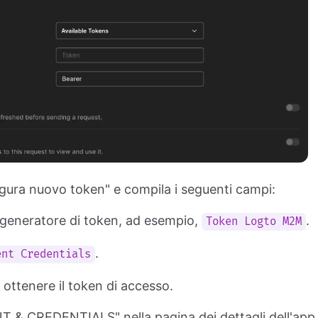
figura nuovo token" e compila i seguenti campi:
o generatore di token, ad esempio,
.
Token Logto M2M
.
ent Credentials
 ottenere il token di accesso.
NT & CREDENTIALS" nella pagina dei dettagli dell'app