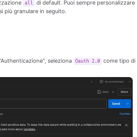
izzazione
di default. Puoi sempre personalizzare
all
i più granulare in seguito.
"Authenticazione", seleziona
come tipo di
Oauth 2.0