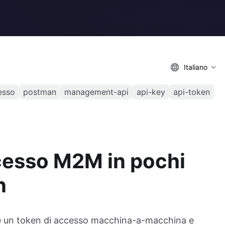
Italiano
esso
postman
management-api
api-key
api-token
ccesso M2M in pochi
n
re un token di accesso macchina-a-macchina e