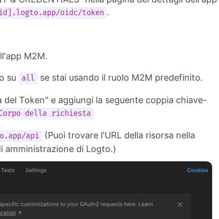
.
id].logto.app/oidc/token
dell'app M2M.
lo su
se stai usando il ruolo M2M predefinito.
all
a del Token" e aggiungi la seguente coppia chiave-
Corpo della richiesta
(Puoi trovare l'URL della risorsa nella
o.app/api
di amministrazione di Logto.)