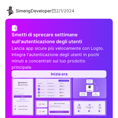
Simeng
Developer
2/1/2024
Smetti di sprecare settimane
sull'autenticazione degli utenti
Lancia app sicure più velocemente con Logto.
Integra l'autenticazione degli utenti in pochi
minuti e concentrati sul tuo prodotto
principale.
Inizia ora