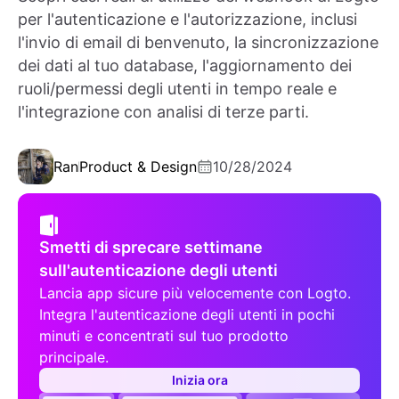
per l'autenticazione e l'autorizzazione, inclusi
l'invio di email di benvenuto, la sincronizzazione
dei dati al tuo database, l'aggiornamento dei
ruoli/permessi degli utenti in tempo reale e
l'integrazione con analisi di terze parti.
Ran
Product & Design
10/28/2024
Smetti di sprecare settimane
sull'autenticazione degli utenti
Lancia app sicure più velocemente con Logto.
Integra l'autenticazione degli utenti in pochi
minuti e concentrati sul tuo prodotto
principale.
Inizia ora