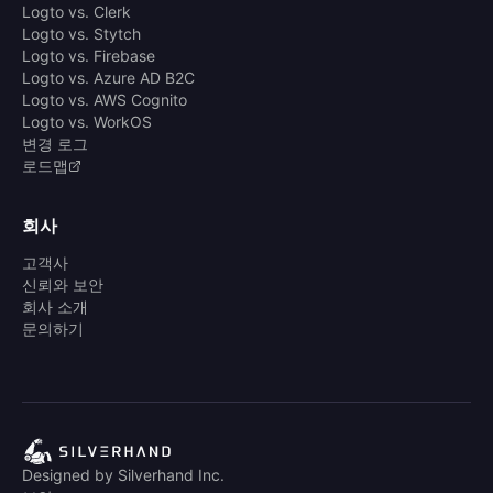
Logto vs. Clerk
Logto vs. Stytch
Logto vs. Firebase
Logto vs. Azure AD B2C
Logto vs. AWS Cognito
Logto vs. WorkOS
변경 로그
로드맵
회사
고객사
신뢰와 보안
회사 소개
문의하기
Designed by Silverhand Inc.