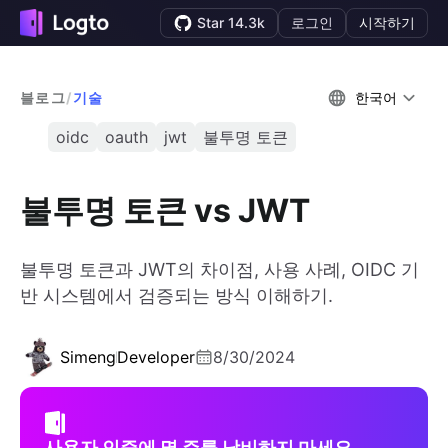
Star 14.3k
로그인
시작하기
블로그
/
기술
한국어
oidc
oauth
jwt
불투명 토큰
불투명 토큰 vs JWT
불투명 토큰과 JWT의 차이점, 사용 사례, OIDC 기
반 시스템에서 검증되는 방식 이해하기.
Simeng
Developer
8/30/2024
사용자 인증에 몇 주를 낭비하지 마세요