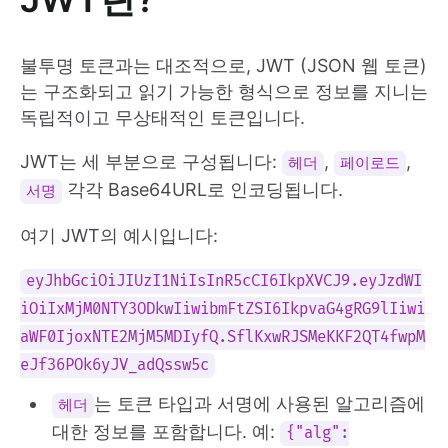
불투명 토큰과는 대조적으로, JWT (JSON 웹 토큰)
는 구조화되고 읽기 가능한 형식으로 정보를 지니는
독립적이고 무상태적인 토큰입니다.
JWT는 세 부분으로 구성됩니다:
,
,
헤더
페이로드
각각 Base64URL로 인코딩됩니다.
서명
여기 JWT의 예시입니다:
eyJhbGciOiJIUzI1NiIsInR5cCI6IkpXVCJ9.eyJzdWI
iOiIxMjM0NTY3ODkwIiwibmFtZSI6IkpvaG4gRG9lIiwi
aWF0IjoxNTE2MjM5MDIyfQ.SflKxwRJSMeKKF2QT4fwpM
eJf36POk6yJV_adQssw5c
는 토큰 타입과 서명에 사용된 알고리즘에
헤더
대한 정보를 포함합니다. 예:
{"alg":