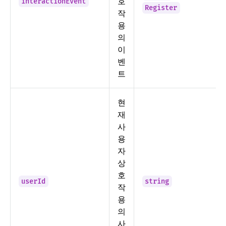
호
interactionEvent
Register
작
용
의
이
벤
트
현
재
사
용
자
상
호
userId
string
작
용
의
사