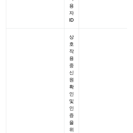
용
자
ID
상
호
작
용
중
신
원
확
인
및
인
증
을
위