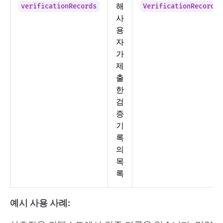
해
verificationRecords
VerificationRecord[]
사
용
자
가
제
출
한
검
증
기
록
의
목
록
예시 사용 사례: