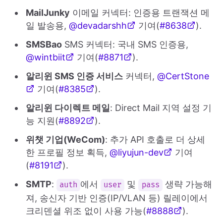
MailJunky
이메일 커넥터: 인증용 트랜잭션 메
일 발송용,
@devadarshh
기여(
#8638
).
SMSBao
SMS 커넥터: 국내 SMS 인증용,
@wintbiit
기여(
#8871
).
알리윈 SMS 인증 서비스
커넥터,
@CertStone
기여(
#8385
).
알리윈 다이렉트 메일
: Direct Mail 지역 설정 기
능 지원(
#8892
).
위챗 기업(WeCom)
: 추가 API 호출로 더 상세
한 프로필 정보 획득,
@liyujun-dev
기여
(
#8191
).
SMTP
:
에서
및
생략 가능해
auth
user
pass
져, 송신자 기반 인증(IP/VLAN 등) 릴레이에서
크리덴셜 위조 없이 사용 가능(
#8888
).