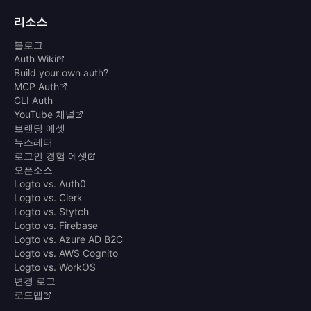
리소스
블로그
Auth Wiki
Build your own auth?
MCP Auth
CLI Auth
YouTube 채널
브랜딩 에셋
뉴스레터
로그인 경험 에셋
오픈소스
Logto vs. Auth0
Logto vs. Clerk
Logto vs. Stytch
Logto vs. Firebase
Logto vs. Azure AD B2C
Logto vs. AWS Cognito
Logto vs. WorkOS
변경 로그
로드맵