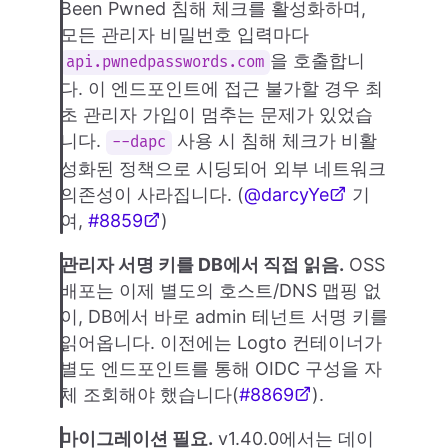
Been Pwned 침해 체크를 활성화하며,
모든 관리자 비밀번호 입력마다
을 호출합니
api.pwnedpasswords.com
다. 이 엔드포인트에 접근 불가할 경우 최
초 관리자 가입이 멈추는 문제가 있었습
니다.
사용 시 침해 체크가 비활
--dapc
성화된 정책으로 시딩되어 외부 네트워크
의존성이 사라집니다. (
@darcyYe
기
여,
#8859
)
관리자 서명 키를 DB에서 직접 읽음.
OSS
배포는 이제 별도의 호스트/DNS 맵핑 없
이, DB에서 바로 admin 테넌트 서명 키를
읽어옵니다. 이전에는 Logto 컨테이너가
별도 엔드포인트를 통해 OIDC 구성을 자
체 조회해야 했습니다(
#8869
).
마이그레이션 필요.
v1.40.0에서는 데이