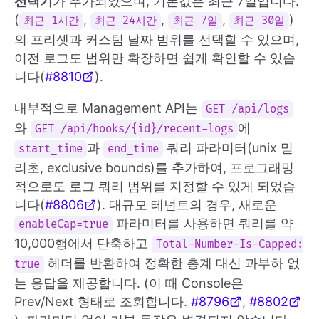
선택기
가 추가되었으며, 기본값은 최근 7일입니다.
(
,
,
,
)
최근 1시간
최근 24시간
최근 7일
최근 30일
의 프리셋과 커스텀 날짜 범위를 선택할 수 있으며,
이전 로그도 범위만 확장하면 쉽게 확인할 수 있습
니다(
#8810
).
내부적으로 Management API는
GET /api/logs
와
에
GET /api/hooks/{id}/recent-logs
과
쿼리 파라미터(unix 밀
start_time
end_time
리초, exclusive bounds)를 추가하여, 프로그래밍
적으로도 로그 쿼리 범위를 지정할 수 있게 되었습
니다(
#8806
). 대규모 테넌트의 경우, 새로운
파라미터를 사용하면 쿼리를 약
enableCap=true
10,000행에서 단축하고
Total-Number-Is-Capped:
헤더를 반환하여 정확한 총계 대신 과부하 없
true
는 응답을 제공합니다. (이 때 Console은
Prev/Next 형태로 조회합니다.
#8796
,
#8802