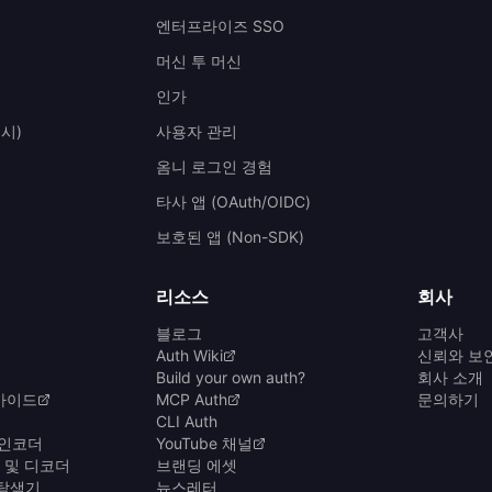
엔터프라이즈 SSO
머신 투 머신
인가
시)
사용자 관리
옴니 로그인 경험
타사 앱 (OAuth/OIDC)
보호된 앱 (Non-SDK)
리소스
회사
블로그
고객사
Auth Wiki
신뢰와 보
Build your own auth?
회사 소개
가이드
MCP Auth
문의하기
CLI Auth
 인코더
YouTube 채널
더 및 디코더
브랜딩 에셋
 탐색기
뉴스레터