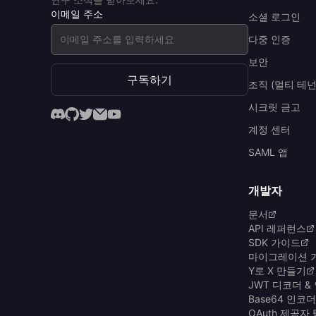
이메일 주소
소셜 로그인
다중 인증
보안
구독하기
조직 (멀티 테넌
시크릿 금고
계정 센터
SAML 앱
개발자
문서
API 레퍼런스
SDK 가이드
마이그레이션 
Y로 X 만들기
JWT 디코더 &
Base64 인코
OAuth 제공자